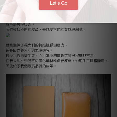
**／手作夢／**
皮革是會呼吸的。
我們尋找不同的皮革，去感受它們的質感與細膩。
最終選擇了義大利的特級植鞣頭層皮。
這是因為義大利的氣溫適宜。
較少昆蟲滋擾牛隻，而且當地的畜牧業發展程度非常高。
在義大利推崇著不使用化學材料保存原皮，沿用手工撒鹽醃漬。
因此給予我們最高品質的皮革。