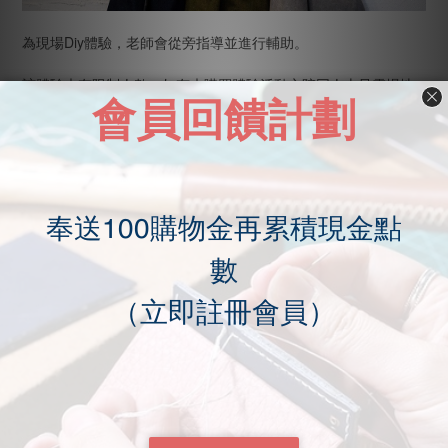
為現場Diy體驗，老師會從旁指導並進行輔助。
該體驗未有限制人數，如有未購買體驗活動之陪同人士只需場地
費一百即可，非常適合情侶週末休閒娛樂喔。
下單之時間為營業時間，時間內前往皆可。
價格含老師輔助教學、燙金刻字體驗、輔助工具任意使用等。
（如線材顏色等則可任意選擇。）
燙金為活字模體驗。
體驗地址：台中龍井區藝術北街29號