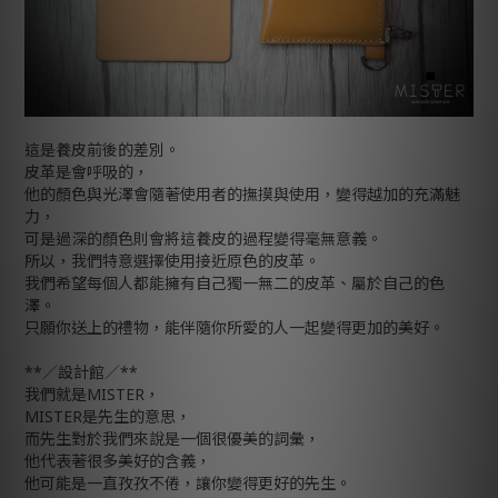
這是養皮前後的差別。
皮革是會呼吸的，
他的顏色與光澤會隨著使用者的撫摸與使用，變得越加的充滿魅
力，
可是過深的顏色則會將這養皮的過程變得毫無意義。
所以，我們特意選擇使用接近原色的皮革。
我們希望每個人都能擁有自己獨一無二的皮革、屬於自己的色
澤。
只願你送上的禮物，能伴隨你所愛的人一起變得更加的美好。
**／設計館／**
我們就是MISTER，
MISTER是先生的意思，
而先生對於我們來說是一個很優美的詞彙，
他代表著很多美好的含義，
他可能是一直孜孜不倦，讓你變得更好的先生。