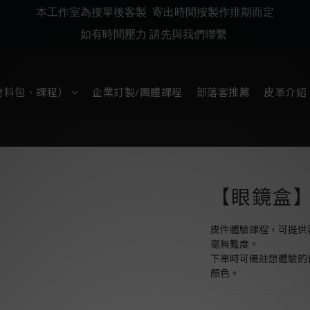
本工作室為接單後客製 寄出時間按製作排期而定
如有時間壓力 請先與我們聯繫
材料包、課程）
企業訂製/團體課程
部落客推薦
皮革介紹
【眼鏡盒
皮件體驗課程，可提供
毫無難度。
下單時可備註想體驗的
顏色。