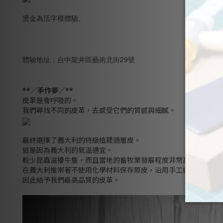
燙金為活字模體驗。
體驗地址：台中龍井區藝術北街29號
**／手作夢／**
皮革是會呼吸的。
我們尋找不同的皮革，去感受它們的質感與細膩。
最終選擇了義大利的特級植鞣頭層皮。
這是因為義大利的氣溫適宜。
較少昆蟲滋擾牛隻，而且當地的畜牧業發展程度非常高。
在義大利推崇著不使用化學材料保存原皮，沿用手工撒鹽醃漬。
因此給予我們最高品質的皮革。