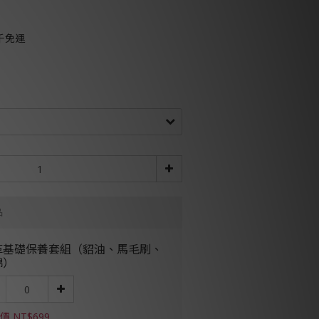
千免運
品
革基礎保養套組（貂油、馬毛刷、
綿）
價 NT$699