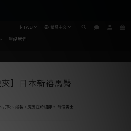
$
TWD
繁體中文
聯絡我們
短夾】日本新禧馬臀
、打砍、縫製，魔鬼在於細節。 每個男士