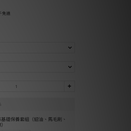
千免運
品
革基礎保養套組（貂油、馬毛刷、
綿）