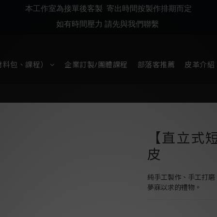
本工作室為接單後客製 寄出時間按製作排期而定
如有時間壓力 請先與我們聯繫
材料包、課程）
企業訂製/團體課程
部落客推薦
皮革介紹
【直立式
皮
純手工製作、手工打磨
夢寐以求的禮物。