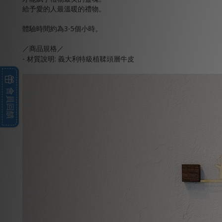
給予愛的人最溫暖的禮物。
體驗時間約為3-5個小時。
／商品規格／
- 材質說明: 義大利特級植鞣頭層牛皮
會員回饋