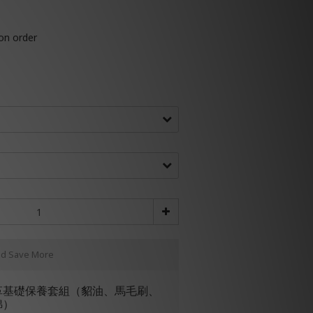
 order
nd Save More
革基礎保養套組（貂油、馬毛刷、
綿）