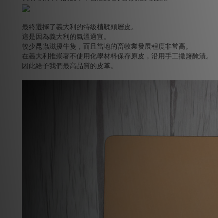
最終選擇了義大利的特級植鞣頭層皮。
這是因為義大利的氣溫適宜。
較少昆蟲滋擾牛隻，而且當地的畜牧業發展程度非常高。
在義大利推崇著不使用化學材料保存原皮，沿用手工撒鹽醃漬。
因此給予我們最高品質的皮革。