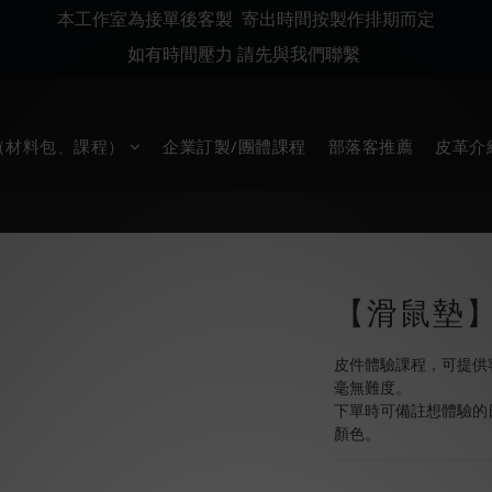
本工作室為接單後客製 寄出時間按製作排期而定
如有時間壓力 請先與我們聯繫
堂（材料包、課程）
企業訂製/團體課程
部落客推薦
皮革介
【滑鼠墊
皮件體驗課程，可提供
毫無難度。
下單時可備註想體驗的
顏色。