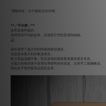
體驗地址：台中藝術北街29號
**／手作夢／**
皮革是會呼吸的。
我們尋找不同的皮革，去感受它們的質感與細膩。
最終選擇了義大利的特級植鞣頭層皮。
這是因為義大利的氣溫適宜。
較少昆蟲滋擾牛隻，而且當地的畜牧業發展程度非常高。
在義大利推崇著不使用化學材料保存原皮，沿用手工撒鹽醃漬。
因此給予我們最高品質的皮革。