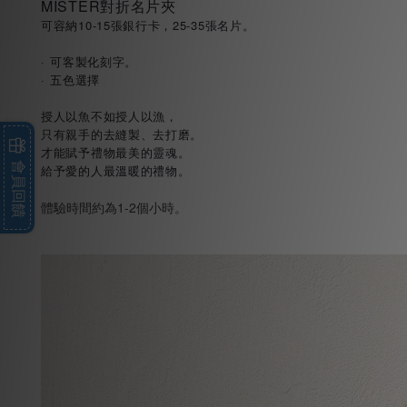
MISTER對折名片夾
可容納10-15張銀行卡，25-35張名片。
· 可客製化刻字。
· 五色選擇
授人以魚不如授人以漁，
只有親手的去縫製、去打磨。
才能賦予禮物最美的靈魂。
會員回饋
給予愛的人最溫暖的禮物。
體驗時間約為1-2個小時。