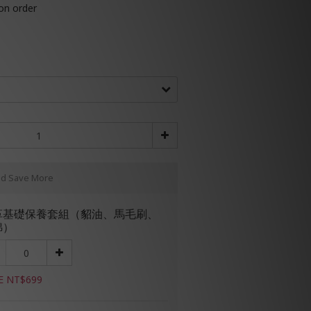
 order
nd Save More
革基礎保養套組（貂油、馬毛刷、
綿）
E NT$699