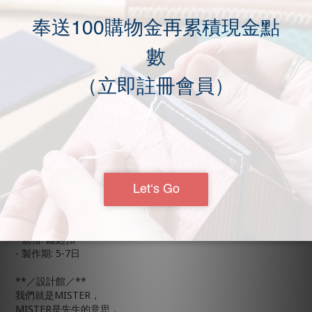
內設相片位一格，卡位兩格，背面卡位一格。
· 可客製化刻字。
· 七色選擇，自由搭配
為了不讓膠片的老化影響到長夾的耐用性，我們維持一貫的鏤空
相片設計，讓整個卡套更為耐用。
*客製化刻字，僅限英文字母，請於備註註明。
*客製化商品由於無法作二次販售，退換只適用於瑕疵的問題。
*如需客製化，請勿使用貨到付款。
**／商品規格／**
- 顏色: 黃棕色、棕色、酒紅色、黑色、墨綠、原色、咖啡
- 材質說明: 義大利特級植鞣頭層皮
- 規格: 鑰匙扣
- 製作期: 5-7日
**／設計館／**
我們就是MISTER，
MISTER是先生的意思，