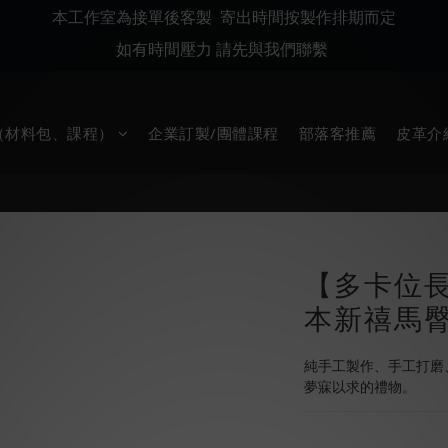
本工作室為接單後客製 寄出時間按製作排期而定
如有時間壓力 請先與我們聯繫
堂（材料包、課程）
企業訂製/團體課程
部落客推薦
皮革介
【多卡位長夾
本新禧馬
純手工製作、手工打磨
夢寐以求的禮物。