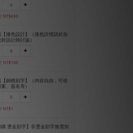
E NT$699
購【撞色設計】（撞色詳情請於加
後於設計師討論）
E NT$100
購【銅模刻字】（內容自由，可使
圖案、簽名等）
E NT$1
加購 燙金刻字】非燙金刻字無需加