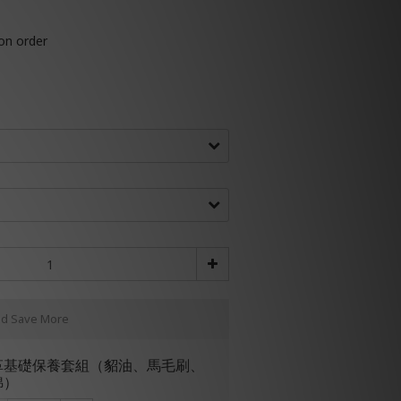
 order
nd Save More
革基礎保養套組（貂油、馬毛刷、
綿）