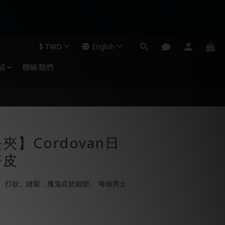
$
TWD
English
紹
聯絡我們
】Cordovan日
臀皮
、打砍、縫製，魔鬼在於細節。 每個男士