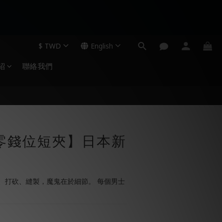
$
TWD
English
紹
聯絡我們
零錢位短夾】日本新
、打砍、縫製，魔鬼在於細節。 每個男士