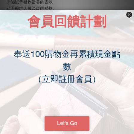
才能賦予禮物最美的靈魂。
給予愛的人最溫暖的禮物。
／商品規格／
- 顏色: 多色選擇
- 材質說明: 義大利特級植鞣頭層皮
- 規格:眼鏡盒材料套裝x1 砂紙x1 白膠x1 線x1 針 皮邊處理劑
x1 客製化刻字x1
我們將提供手作所需的所有工具，並輔以網絡影片作手作教學，
讓你可以在家便能親手為所愛的人製作出最溫暖的禮物。
- 製作期: 5-7日
**／手作夢／**
皮革是會呼吸的。
我們尋找不同的皮革，去感受它們的質感與細膩。
最終選擇了義大利的特級植鞣頭層皮。
這是因為義大利的氣溫適宜。
較少昆蟲滋擾牛隻，而且當地的畜牧業發展程度非常高。