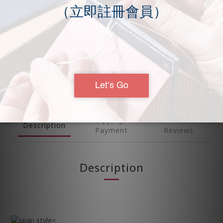
SALE NT$100
ADD TO CART
Shipping &
Customer
Description
Payment
Reviews
Description