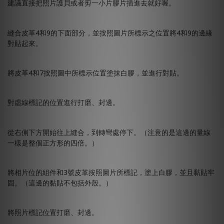
建議直接把照片護貝或者剪一小片膠片插進去就好喔。
縫合皮革4和9的下面部分，並按照圖片所標示之位置將4和9的邊緣
對貼起來。
將皮革4和7按照圖中所標示位置塗抹白膠，並進行對貼。
對虛線標記的位置進行打磨、封邊。
從右側下方開始往上縫合，到轉彎處停下。（注意的是這邊的量線
一樣是整個正方形的四倍。）
將相片位的組件和3號皮革按照圖片所標記，塗上白膠，並且黏貼牢
固。（這邊的黏貼不包括外殼。）
將照片標記位置打磨、封邊。