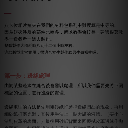
八卡位相片短夾在我們的材料包系列中難度算是中等的。
因為短夾涉及的部件比較多，所以教學會較長，建議跟著教
學一邊參考一邊去製作。
整體製作大概耗時八到十二個小時左右。
。
這款版型非常實用，很適合女生製作給男生做禮物喔
第一步：邊緣處理
由於某些邊緣在縫合後會難以處理，所以我們需要先將下圖
標記的位置，進行邊緣的處理。
先用粗砂紙打磨掉邊緣凹凸的現象，再用
邊緣處理的方法是
細砂紙打磨光滑，其後用手沾上一點大罐的液體。（要小心
沾到皮革的表面。）最後用砂紙背面來回擦拭皮革邊緣作拋