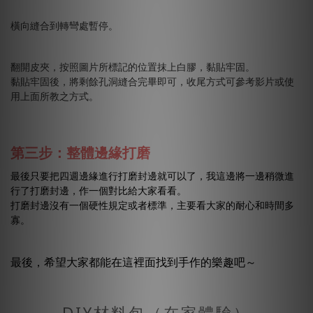
橫向縫合到轉彎處暫停。
翻開皮夾，按照圖片所標記的位置抹上白膠，黏貼牢固。
黏貼牢固後，將剩餘孔洞縫合完畢即可，收尾方式可參考影片或使
用上面所教之方式。
第三步：整體邊緣打磨
最後只要把四週邊緣進行打磨封邊就可以了，我這邊將一邊稍微進
行了打磨封邊，作一個對比給大家看看。
打磨封邊沒有一個硬性規定或者標準，主要看大家的耐心和時間多
寡。
最後，希望大家都能在這裡面找到手作的樂趣吧～
DIY材料包（在家體驗）