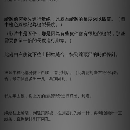
縫製前需要先進行量線，此處為縫製的長度乘以四倍。（圖
中橙色線標記為縫製長度。）
（影片中是五倍，那是因為有些皮件會有很短的縫製，那些
需要多留一倍的長度進行綁線。）
此處由左側從下往上開始縫合，快到達頂部的時候停針。
按圖中標記部分抹上白膠，進行對貼。（此處需對齊右邊邊緣粘
合，最左側會多出一孔，為加固孔。）
黏貼牢固後，對上方的虛線部分進行打磨、封邊。
繼續往上縫製，到達頂部後，往加固孔先縫一針，再開始回針一直
縫製，直到橫排剩下兩孔。