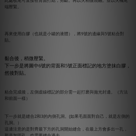
此處收尾可直接在背面打結，剪斷。再以火稍微燒融。並以火機尾
端壓緊。
再來使用白膠（也就是小罐的液體），將9號的邊緣與5號粘合對
貼。
黏合後，稍微壓緊。
下一步是將圖中6號的背面和5號正面標記的地方塗抹白膠，
然後對貼。
粘合完成後，左側虛線標記的部分需一起打磨與拋光封邊。（方法
和前面一樣）
下一步就是縫合2和3的內側孔洞。(如果毛面面對自己，就是左側的
孔洞。）
這邊注意的是對齊最下方的孔洞開始縫合，在最上方會多出一孔，
那是加固孔，也需要縫合過去。