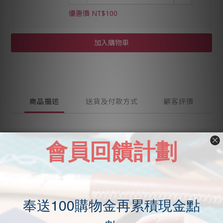
優惠價 NT$100
加入購物車
商品描述
送貨及付款方式
顧客評價
商品描述
MISTER頂級日本新禧馬臀皮卡套
內設兩卡位，一鈔票位。
· 可客製化刻字。
· 五色選擇，自由搭配