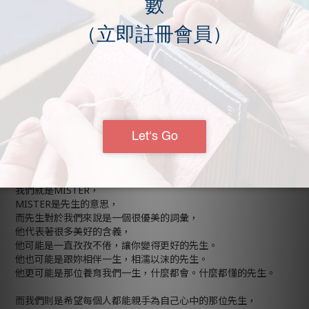
*客製化刻字，僅限英文字母，請於備註註明。
*客製化商品由於無法作二次販售，退換只適用於瑕疵的問題。
*如需客製化，請勿使用貨到付款。
**／商品規格／**
- 顏色: 藍色、酒紅色、黑色、橄欖綠、焦茶色
- 材質說明: 日本新禧馬臀皮
- 製作期: 5-7日
**／設計館／**
我們就是MISTER，
MISTER是先生的意思，
而先生對於我們來說是一個很優美的詞彙，
他代表著很多美好的含義，
他可能是一直孜孜不倦，讓你變得更好的先生。
他也可能是跟妳相伴一生，相濡以沫的先生。
他更可能是那位養育我們一生，什麼都會。什麼都懂的先生。
而我們則是希望每個人都能親手為自己心中的那位先生，